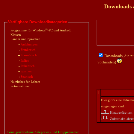
Downloads a
Verfügbare Downloadkategorien
®
Programme für Windows
-PC und Android
Klassen
Länder und Sprachen
Anleitungen
Frankreich
Französisch
Downloads, die nur
Italien
vorhanden)
Italienisch
Spanien
Spanisch
Nützliches für Lehrer
Präsentationen
1
Hier gibt's eine Italie
eingetragen sind.
Hinzugefügt am 
Zuletzt aktualis
Grün geschriebene Kategorien- und Gruppennamen