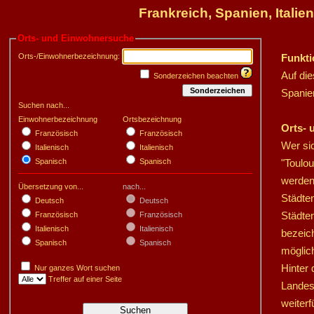
Frankreich, Spanien, Itali
Orts- und Einwohnersuche
Orts-/Einwohnerbezeichnung:
Funkti
Auf die
Sonderzeichen beachten
Sonderzeichen
Spanien
Suchen nach...
Einwohnerbezeichnung
Ortsbezeichnung
Orts-
Französisch
Französisch
Wer sic
Italienisch
Italienisch
Spanisch
Spanisch
"Toulou
werden.
Übersetzung von...
nach...
Städte
Deutsch
Deutsch
Städte
Französisch
Französisch
Italienisch
Italienisch
bezeic
Spanisch
Spanisch
möglic
Hinter 
Nur ganzes Wort suchen
Treffer auf einer Seite
Landes
weiterf
Suchen