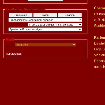
Übers
Landkarten, Regioneninfos
Es kön
Frankreich
Italien
Spanien
z. B. d
Suchfel
Karten
Menü
Es steh
Lage u
Aufrufstatistik
sich a
Départ
auch li