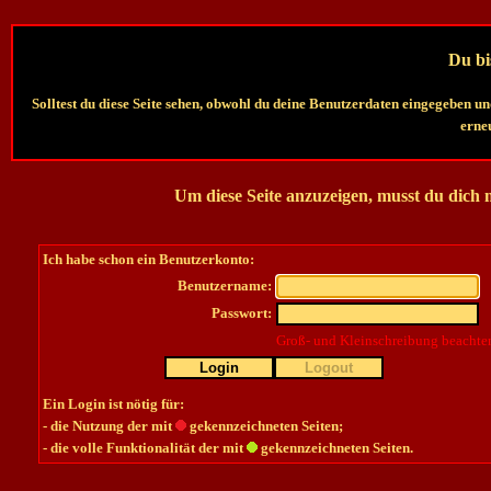
Du bis
Solltest du diese Seite sehen, obwohl du deine Benutzerdaten eingegeben un
erneu
Um diese Seite anzuzeigen, musst du dich
Ich habe schon ein Benutzerkonto:
Benutzername:
Passwort:
Groß- und Kleinschreibung beachte
Login
Logout
Ein Login ist nötig für:
- die Nutzung der mit
gekennzeichneten Seiten;
- die volle Funktionalität der mit
gekennzeichneten Seiten.