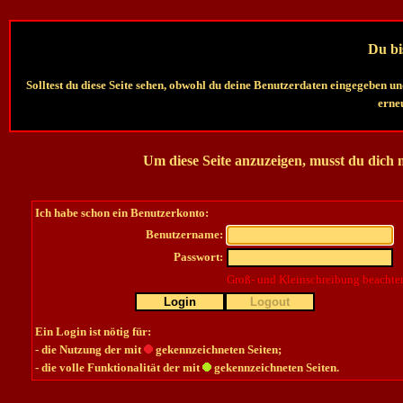
Du bis
Solltest du diese Seite sehen, obwohl du deine Benutzerdaten eingegeben un
erneu
Um diese Seite anzuzeigen, musst du dich
Ich habe schon ein Benutzerkonto:
Benutzername:
Passwort:
Groß- und Kleinschreibung beachte
Login
Logout
Ein Login ist nötig für:
- die Nutzung der mit
gekennzeichneten Seiten;
- die volle Funktionalität der mit
gekennzeichneten Seiten.