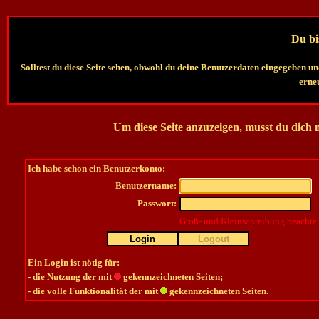
Du bis
Solltest du diese Seite sehen, obwohl du deine Benutzerdaten eingegeben un
erneu
Um diese Seite anzuzeigen, musst du dich
Ich habe schon ein Benutzerkonto:
Benutzername:
Passwort:
Groß- und Kleinschreibung beachte
Login
Logout
Ein Login ist nötig für:
- die Nutzung der mit
gekennzeichneten Seiten;
- die volle Funktionalität der mit
gekennzeichneten Seiten.