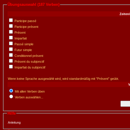
Übungsauswahl (187 Verben)
Zeiten
Participe passé
Participe présent
Présent
Imparfait
Passé simple
Futur simple
Conditionnel présent
Présent du subjonctif
Imparfait du subjonctif
Wenn keine Sprache ausgewählt wird, wird standardmäßig mit "Présent" geübt.
V
Mit allen Verben üben
Verben auswählen...
Hilfe
Anleitung