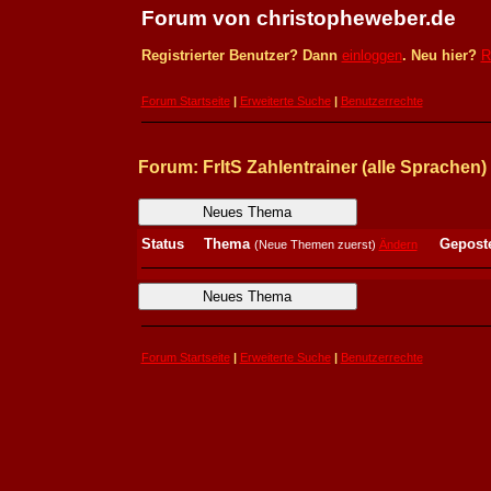
Forum von christopheweber.de
Registrierter Benutzer? Dann
einloggen
. Neu hier?
R
Forum Startseite
|
Erweiterte Suche
|
Benutzerrechte
Forum: FrItS Zahlentrainer (alle Sprachen
Neues Thema
Status
Thema
Gepost
(Neue Themen zuerst)
Ändern
Neues Thema
Forum Startseite
|
Erweiterte Suche
|
Benutzerrechte